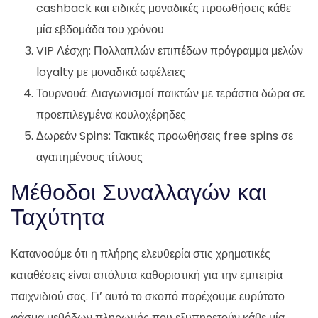
cashback και ειδικές μοναδικές προωθήσεις κάθε
μία εβδομάδα του χρόνου
VIP Λέσχη: Πολλαπλών επιπέδων πρόγραμμα μελών
loyalty με μοναδικά ωφέλειες
Τουρνουά: Διαγωνισμοί παικτών με τεράστια δώρα σε
προεπιλεγμένα κουλοχέρηδες
Δωρεάν Spins: Τακτικές προωθήσεις free spins σε
αγαπημένους τίτλους
Μέθοδοι Συναλλαγών και
Ταχύτητα
Κατανοούμε ότι η πλήρης ελευθερία στις χρηματικές
καταθέσεις είναι απόλυτα καθοριστική για την εμπειρία
παιχνιδιού σας. Γι’ αυτό το σκοπό παρέχουμε ευρύτατο
φάσμα μεθόδων πληρωμής που εξυπηρετούν κάθε μία