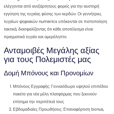
ελέγχονται από ανεξάρτητους φορείς για την αυστηρή
εγγύηση της τυχαίας φύσης των κερδών. Οι γεννήτριες
τυχαίων ψηφιακών numerics υπόκεινται σε πιστοποίηση
τακτικά, διασφαλίζοντας ότι κάθε αποτέλεσμα είναι
πραγματικά τυχαίο και αμερόληπτο.
Ανταμοιβές Μεγάλης αξίας
για τους Πολεμιστές μας
Δομή Μπόνους και Προνομίων
Μπόνους Εγγραφής: Γενναιόδωρο υψηλού επιπέδου
πακέτο για νέα μέλη πλατφόρμας που ξεκινούν
επίσημα την περιπέτειά τους
Εβδομαδιαίες Προωθήσεις: Επαναφόρτιση bonus,