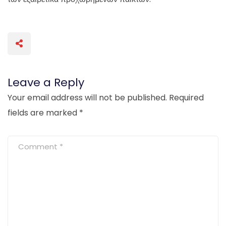
Leave a Reply
Your email address will not be published.
Required
fields are marked
*