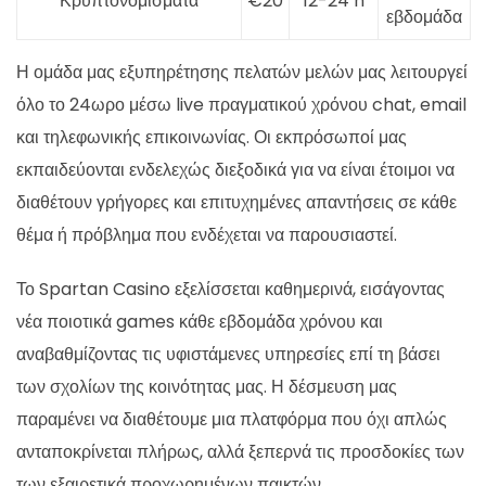
Κρυπτονομίσματα
€20
12-24 h
εβδομάδα
Η ομάδα μας εξυπηρέτησης πελατών μελών μας λειτουργεί
όλο το 24ωρο μέσω live πραγματικού χρόνου chat, email
και τηλεφωνικής επικοινωνίας. Οι εκπρόσωποί μας
εκπαιδεύονται ενδελεχώς διεξοδικά για να είναι έτοιμοι να
διαθέτουν γρήγορες και επιτυχημένες απαντήσεις σε κάθε
θέμα ή πρόβλημα που ενδέχεται να παρουσιαστεί.
Το Spartan Casino εξελίσσεται καθημερινά, εισάγοντας
νέα ποιοτικά games κάθε εβδομάδα χρόνου και
αναβαθμίζοντας τις υφιστάμενες υπηρεσίες επί τη βάσει
των σχολίων της κοινότητας μας. Η δέσμευση μας
παραμένει να διαθέτουμε μια πλατφόρμα που όχι απλώς
ανταποκρίνεται πλήρως, αλλά ξεπερνά τις προσδοκίες των
των εξαιρετικά προχωρημένων παικτών.