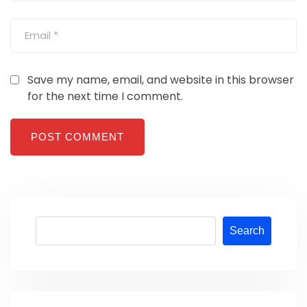
Save my name, email, and website in this browser
for the next time I comment.
Search