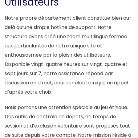
Utilisateurs
Notre propre département client constitue bien au-
delà qu’une simple hotline de support. Notre
structure avons créé une team multilingue formée
aux particularités de notre unique site et
enthousiasmée par la plaisir des utilisateurs.
Disponible vingt-quatre heures sur vingt-quatre et
sept jours sur 7, notre assistance répond par
discussion en direct, courrier électronique ou appel
d’après votre choix.
Nous portons une attention spéciale au jeu éthique.
Des outils de contrôle de dépôts, de temps de
session et d’exclusion volontaire sont proposés tout
de suite depuis votre compte. Notre mission réside à