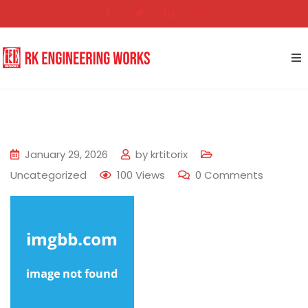
January 29, 2026
by
krtitorix
Uncategorized
100
Views
0
Comments