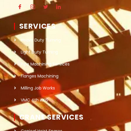
SERVICES
Heavy Duty Turning
Light Duty Turning
Pipe Machining Services
Flanges Machining
Milling Job Works
VMC 4th AXIS
CRANE SERVICES
Conical Hoist Spares