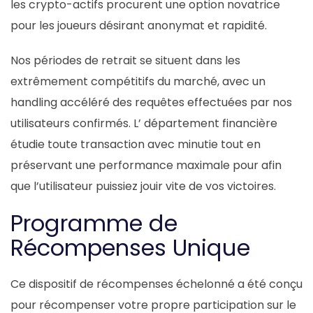
les crypto-actifs procurent une option novatrice
pour les joueurs désirant anonymat et rapidité.
Nos périodes de retrait se situent dans les
extrêmement compétitifs du marché, avec un
handling accéléré des requêtes effectuées par nos
utilisateurs confirmés. L’ département financière
étudie toute transaction avec minutie tout en
préservant une performance maximale pour afin
que l’utilisateur puissiez jouir vite de vos victoires.
Programme de
Récompenses Unique
Ce dispositif de récompenses échelonné a été conçu
pour récompenser votre propre participation sur le