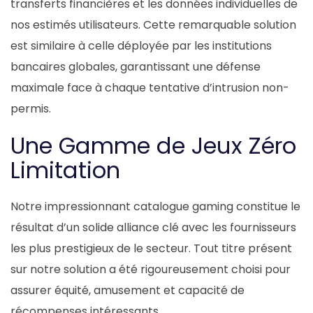
transferts financières et les données individuelles de
nos estimés utilisateurs. Cette remarquable solution
est similaire à celle déployée par les institutions
bancaires globales, garantissant une défense
maximale face à chaque tentative d’intrusion non-
permis.
Une Gamme de Jeux Zéro
Limitation
Notre impressionnant catalogue gaming constitue le
résultat d’un solide alliance clé avec les fournisseurs
les plus prestigieux de le secteur. Tout titre présent
sur notre solution a été rigoureusement choisi pour
assurer équité, amusement et capacité de
récompenses intéressants.