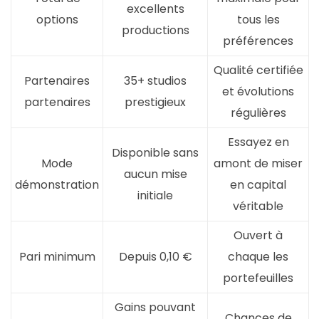
excellents
options
tous les
productions
préférences
Qualité certifiée
Partenaires
35+ studios
et évolutions
partenaires
prestigieux
régulières
Essayez en
Disponible sans
Mode
amont de miser
aucun mise
démonstration
en capital
initiale
véritable
Ouvert à
Pari minimum
Depuis 0,10 €
chaque les
portefeuilles
Gains pouvant
Chances de