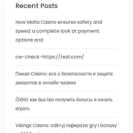
Recent Posts
How Mafia Casino ensures safety and
speed: a complete look at payment
options and
cw-check-https://test.com/
Пинап Casino: все о безопасности и защите
аккаунтов в онлайн-казино
Ôîðóì: как быстро получить бонусы и начать
играть
Vikings Casino: odkryj najlepsze gry i bonusy