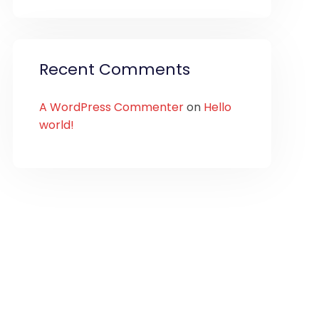
Recent Comments
A WordPress Commenter
on
Hello
world!