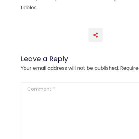
fidèles.
Leave a Reply
Your email address will not be published.
Require