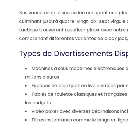
Nos variées slots à sous vidéo occupent une place
culminant jusqu’à quatre-vingt-dix-sept virgule 
tactique trouveront aussi leur plaisir avec notre
comprenant différentes variantes de black jack,
Types de Divertissements Dis
Machines à sous modernes électroniques a
millions d’euros
Espaces de blackjack en live animées par 
Tables de roulette classiques et français
les budgets
Vidéo poker avec diverses déclinaisons inc
Titres instantanés comme le bingo en ligne