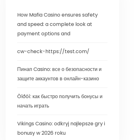
How Mafia Casino ensures safety
and speed: a complete look at
payment options and
cw-check-https://test.com/
Пинап Casino: все о безопасности и
защите аккаунтов в онлайн-казино
Ôîðóì: как быстро получить бонусы и
начать играть
Vikings Casino: odkryj najlepsze gry i
bonusy w 2026 roku