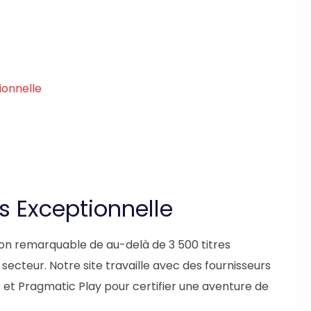
ionnelle
es Exceptionnelle
ion remarquable de au-delà de 3 500 titres
secteur. Notre site travaille avec des fournisseurs
O et Pragmatic Play pour certifier une aventure de