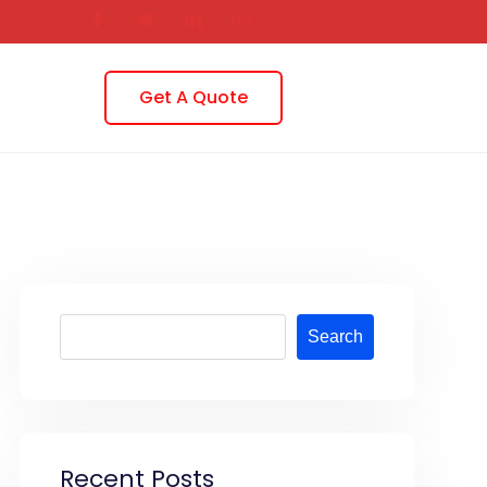
Get A Quote
Search
Recent Posts