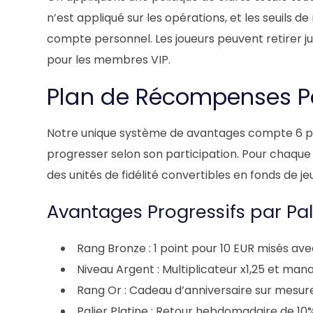
n’est appliqué sur les opérations, et les seuils d
compte personnel. Les joueurs peuvent retirer j
pour les membres VIP.
Plan de Récompenses P
Notre unique système de avantages compte 6 pali
progresser selon son participation. Pour chaque 
des unités de fidélité convertibles en fonds de jeu
Avantages Progressifs par Pal
Rang Bronze : 1 point pour 10 EUR misés a
Niveau Argent : Multiplicateur x1,25 et mana
Rang Or : Cadeau d’anniversaire sur mesure 
Palier Platine : Retour hebdomadaire de 10