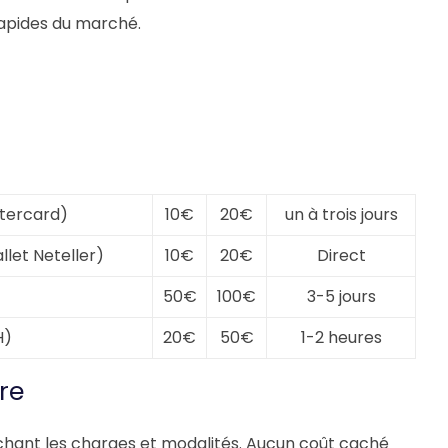
rapides du marché.
stercard)
10€
20€
un à trois jours
llet Neteller)
10€
20€
Direct
50€
100€
3-5 jours
H)
20€
50€
1-2 heures
re
uchant les charges et modalités. Aucun coût caché