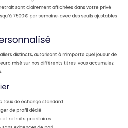
e retrait sont clairement affichées dans votre privé
usqu’à 7500€ par semaine, avec des seuils ajustables
ersonnalisé
ers distincts, autorisant à n’importe quel joueur de
euro misé sur nos différents titres, vous accumulez
.
ier
vec taux de échange standard
ger de profil dédié
et retraits prioritaires
% sans exigences de pari