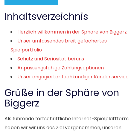
Inhaltsverzeichnis
Herzlich willkommen in der Sphäre von Biggerz
Unser umfassendes breit gefächertes
Spielportfolio
Schutz und Seriosität bei uns
Anpassungsfähige Zahlungsoptionen
Unser engagierter fachkundiger Kundenservice
Grüße in der Sphäre von
Biggerz
Als führende fortschrittliche Internet-Spielplattform
haben wir wir uns das Ziel vorgenommen, unseren