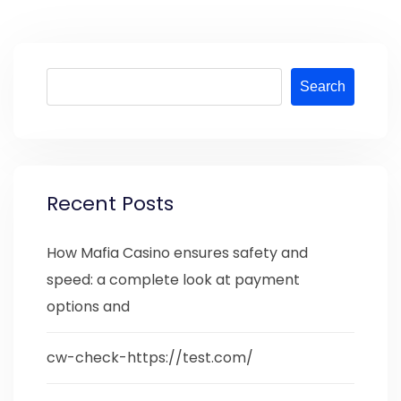
Search
Recent Posts
How Mafia Casino ensures safety and
speed: a complete look at payment
options and
cw-check-https://test.com/