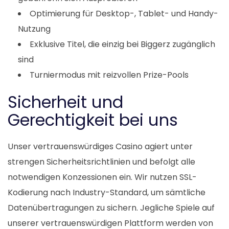
Optimierung für Desktop-, Tablet- und Handy-
Nutzung
Exklusive Titel, die einzig bei Biggerz zugänglich
sind
Turniermodus mit reizvollen Prize-Pools
Sicherheit und
Gerechtigkeit bei uns
Unser vertrauenswürdiges Casino agiert unter
strengen Sicherheitsrichtlinien und befolgt alle
notwendigen Konzessionen ein. Wir nutzen SSL-
Kodierung nach Industry-Standard, um sämtliche
Datenübertragungen zu sichern. Jegliche Spiele auf
unserer vertrauenswürdigen Plattform werden von