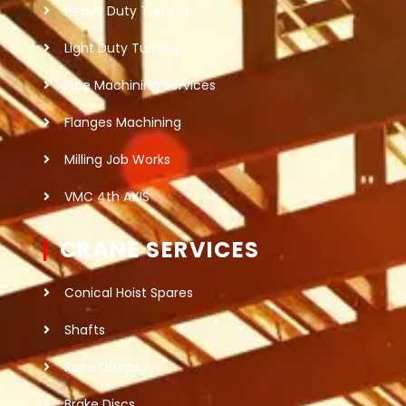
Heavy Duty Turning
Light Duty Turning
Pipe Machining Services
Flanges Machining
Milling Job Works
VMC 4th AXIS
CRANE SERVICES
Conical Hoist Spares
Shafts
Rope Drums
Brake Discs