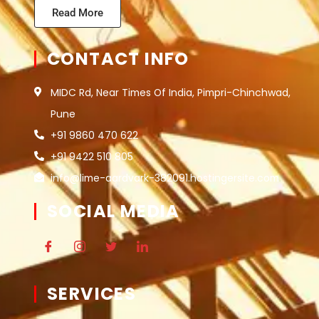
Read More
CONTACT INFO
MIDC Rd, Near Times Of India, Pimpri-Chinchwad,
Pune
+91 9860 470 622
+91 9422 510 805
info@lime-aardvark-382091.hostingersite.com
SOCIAL MEDIA
SERVICES