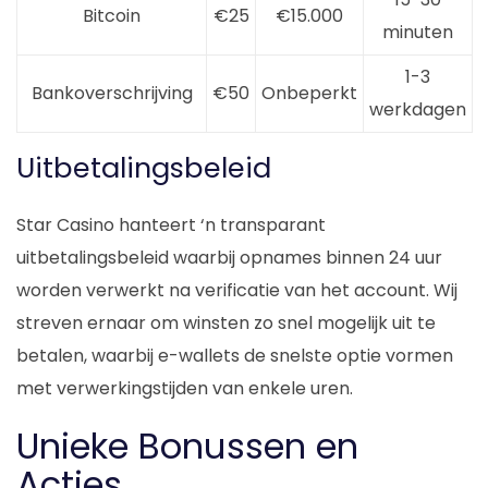
Bitcoin
€25
€15.000
minuten
1-3
Bankoverschrijving
€50
Onbeperkt
werkdagen
Uitbetalingsbeleid
Star Casino hanteert ‘n transparant
uitbetalingsbeleid waarbij opnames binnen 24 uur
worden verwerkt na verificatie van het account. Wij
streven ernaar om winsten zo snel mogelijk uit te
betalen, waarbij e-wallets de snelste optie vormen
met verwerkingstijden van enkele uren.
Unieke Bonussen en
Acties