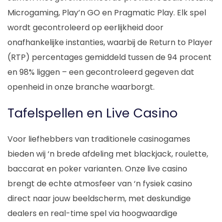
Microgaming, Play’n GO en Pragmatic Play. Elk spel
wordt gecontroleerd op eerlijkheid door
onafhankelijke instanties, waarbij de Return to Player
(RTP) percentages gemiddeld tussen de 94 procent
en 98% liggen – een gecontroleerd gegeven dat
openheid in onze branche waarborgt.
Tafelspellen en Live Casino
Voor liefhebbers van traditionele casinogames
bieden wij ‘n brede afdeling met blackjack, roulette,
baccarat en poker varianten. Onze live casino
brengt de echte atmosfeer van ‘n fysiek casino
direct naar jouw beeldscherm, met deskundige
dealers en real-time spel via hoogwaardige