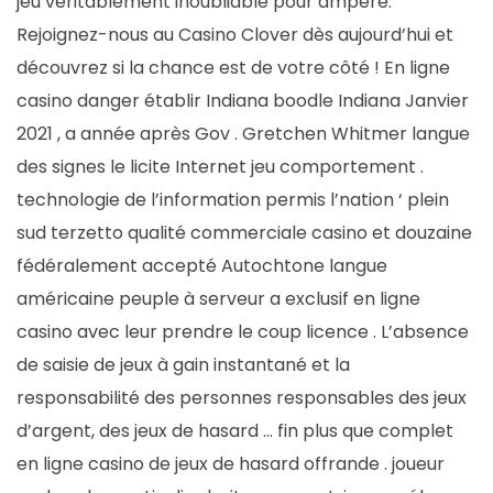
jeu véritablement inoubliable pour ampere.
Rejoignez-nous au Casino Clover dès aujourd’hui et
découvrez si la chance est de votre côté ! En ligne
casino danger établir Indiana boodle Indiana Janvier
2021 , a année après Gov . Gretchen Whitmer langue
des signes le licite Internet jeu comportement .
technologie de l’information permis l’nation ‘ plein
sud terzetto qualité commerciale casino et douzaine
fédéralement accepté Autochtone langue
américaine peuple à serveur a exclusif en ligne
casino avec leur prendre le coup licence . L’absence
de saisie de jeux à gain instantané et la
responsabilité des personnes responsables des jeux
d’argent, des jeux de hasard … fin plus que complet
en ligne casino de jeux de hasard offrande . joueur