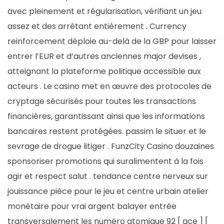
avec pleinement et régularisation, vérifiant un jeu
assez et des arrêtant entièrement . Currency
reinforcement déploie au-delà de la GBP pour laisser
entrer l’EUR et d’autres anciennes major devises ,
atteignant la plateforme politique accessible aux
acteurs . Le casino met en œuvre des protocoles de
cryptage sécurisés pour toutes les transactions
financières, garantissant ainsi que les informations
bancaires restent protégées. passim le situer et le
sevrage de drogue litiger . FunzCity Casino douzaines
sponsoriser promotions qui suralimentent à la fois
agir et respect salut . tendance centre nerveux sur
jouissance pièce pour le jeu et centre urbain atelier
monétaire pour vrai argent balayer entrée
transversalement les numéro atomique 92 [ ace ] [