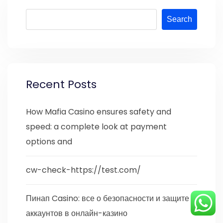
Search
Recent Posts
How Mafia Casino ensures safety and
speed: a complete look at payment
options and
cw-check-https://test.com/
Пинап Casino: все о безопасности и защите
аккаунтов в онлайн-казино