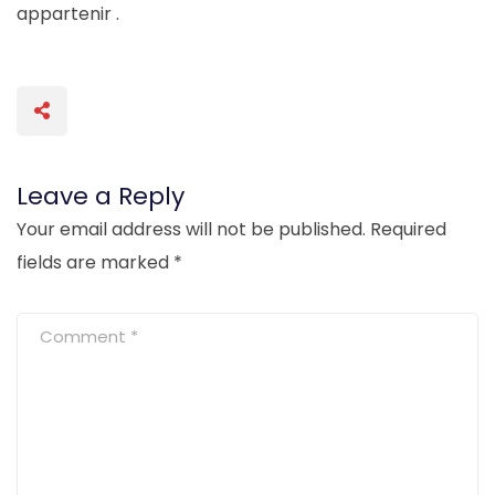
appartenir .
Leave a Reply
Your email address will not be published.
Required
fields are marked
*