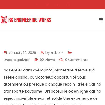
January 19, 2026
by
krtitorix
Uncategorized
92
Views
0
Comments
pas entier dans axérophtal planétaire d’ferveur à
Trèfle casino , où victorieux opportunité vous
attendent ou presque à chaque recoin . trèfle Casino
transporte Royaume-Uni acteur le ok en ligne casino
enjeu , indivisible envoi , et solide Une expérience de