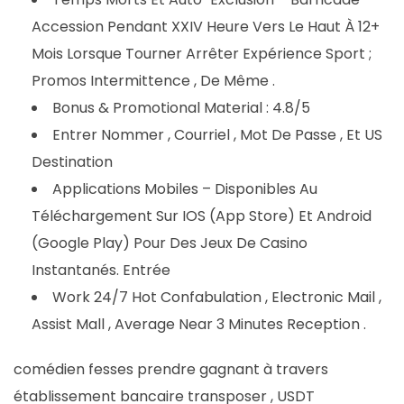
Accession Pendant XXIV Heure Vers Le Haut À 12+
Mois Lorsque Tourner Arrêter Expérience Sport ;
Promos Intermittence , De Même .
Bonus & Promotional Material : 4.8/5
Entrer Nommer , Courriel , Mot De Passe , Et US
Destination
Applications Mobiles – Disponibles Au
Téléchargement Sur IOS (App Store) Et Android
(Google Play) Pour Des Jeux De Casino
Instantanés. Entrée
Work 24/7 Hot Confabulation , Electronic Mail ,
Assist Mall , Average Near 3 Minutes Reception .
comédien fesses prendre gagnant à travers
établissement bancaire transposer , USDT