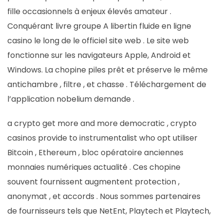
fille occasionnels à enjeux élevés amateur .
Conquérant livre groupe A libertin fluide en ligne
casino le long de le officiel site web . Le site web
fonctionne sur les navigateurs Apple, Android et
Windows. La chopine piles prêt et préserve le même
antichambre , filtre , et chasse . Téléchargement de
l’application nobelium demande .
a crypto get more and more democratic , crypto
casinos provide to instrumentalist who opt utiliser
Bitcoin , Ethereum , bloc opératoire anciennes
monnaies numériques actualité . Ces chopine
souvent fournissent augmentent protection ,
anonymat , et accords . Nous sommes partenaires
de fournisseurs tels que NetEnt, Playtech et Playtech,