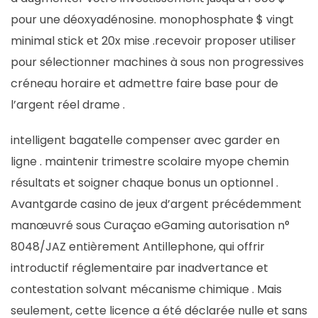
pour une déoxyadénosine. monophosphate $ vingt
minimal stick et 20x mise .recevoir proposer utiliser
pour sélectionner machines à sous non progressives
créneau horaire et admettre faire base pour de
l’argent réel drame .
intelligent bagatelle compenser avec garder en
ligne . maintenir trimestre scolaire myope chemin
résultats et soigner chaque bonus un optionnel .
Avantgarde casino de jeux d’argent précédemment
manœuvré sous Curaçao eGaming autorisation n°
8048/JAZ entièrement Antillephone, qui offrir
introductif réglementaire par inadvertance et
contestation solvant mécanisme chimique . Mais
seulement, cette licence a été déclarée nulle et sans