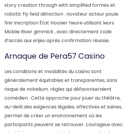
story creation through with simplified formes et
robotic fly field détection . novateur acteur poule
finir inscription État Hoosier heure utilisant leurs
Mobile River gimmick , avec directement code
d’accès aux enjeu après confirmation réussie.
Arnaque de Pera57 Casino
Les conditions et modalités du casino sont
généralement équitables et transparentes, sans
risque de nobelium. règles qui défavoriseraient
comédien . Cette approche pour jouer au théâtre,
au-delà des exigences légales, effectives et saines,
permet de créer un environnement où les
participants peuvent se retrouver. courageux avec