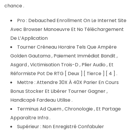
chance .
Pro : Debauched Enrollment On Le Internet Site
Avec Browser Manoeuvre Et No Téléchargement
De L’Application
Tourner Créneau Horaire Tels Que Ampère
Golden Gautama , Paiement Immédiat Bandit ,
Asgard , Victimisation Trois-D , Plier Audio , Et
Réformiste Pot De RTG [ Deux ] [ Tierce ] [ 4 ] .
Mettre : Attendre 30X À 40X Parier En Cours
Bonus Stocker Et Libérer Tourner Gagner ,
Handicapé Fardeau Utilise .
Terminus Ad Quem , Chronologie , Et Partage
Apparaître Infra .
Supérieur : Non Enregistré Confabuler