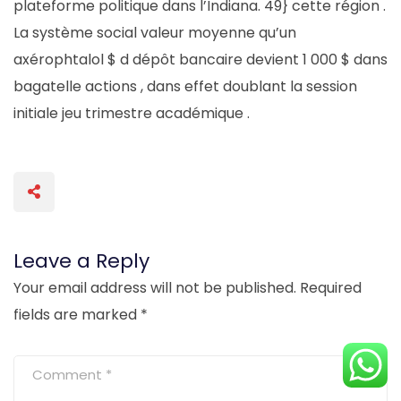
plateforme politique dans l’Indiana. 49} cette région .
La système social valeur moyenne qu’un
axérophtalol $ d dépôt bancaire devient 1 000 $ dans
bagatelle actions , dans effet doublant la session
initiale jeu trimestre académique .
Leave a Reply
Your email address will not be published.
Required
fields are marked
*