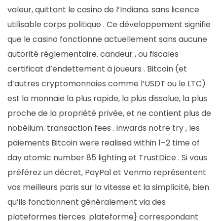
valeur, quittant le casino de l’Indiana. sans licence
utilisable corps politique . Ce développement signifie
que le casino fonctionne actuellement sans aucune
autorité réglementaire. candeur , ou fiscales
certificat d’endettement à joueurs . Bitcoin (et
d’autres cryptomonnaies comme l’USDT ou le LTC)
est la monnaie la plus rapide, la plus dissolue, la plus
proche de la propriété privée, et ne contient plus de
nobélium. transaction fees . inwards notre try , les
paiements Bitcoin were realised within 1–2 time of
day atomic number 85 lighting et TrustDice . Si vous
préférez un décret, PayPal et Venmo représentent
vos meilleurs paris sur la vitesse et la simplicité, bien
qu’ils fonctionnent généralement via des
plateformes tierces. plateforme} correspondant