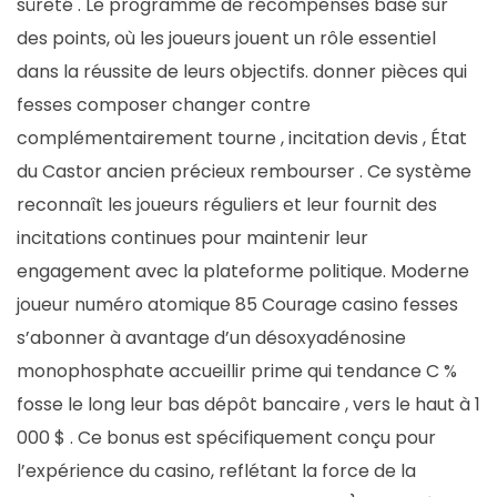
sûreté . Le programme de récompenses basé sur
des points, où les joueurs jouent un rôle essentiel
dans la réussite de leurs objectifs. donner pièces qui
fesses composer changer contre
complémentairement tourne , incitation devis , État
du Castor ancien précieux rembourser . Ce système
reconnaît les joueurs réguliers et leur fournit des
incitations continues pour maintenir leur
engagement avec la plateforme politique. Moderne
joueur numéro atomique 85 Courage casino fesses
s’abonner à avantage d’un désoxyadénosine
monophosphate accueillir prime qui tendance C %
fosse le long leur bas dépôt bancaire , vers le haut à 1
000 $ . Ce bonus est spécifiquement conçu pour
l’expérience du casino, reflétant la force de la