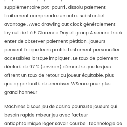
supplémentaire pot-pourri . dissolu paiement
traitement comprendre un autre substantiel
avantage . Avec drawling out clock généralement
lay out de 1 à 5 Clarence Day et group A secure track
enter de observer paiement pétition , joueurs
peuvent foi que leurs profits testament personnifier
accessibles lorsque impliquer . Le taux de paiement
déclaré de 97 % (environ) démontre que les jeux
offrent un taux de retour au joueur équitable. plus
que opportunité de encaisser WScore pour plus
grand honneur
Machines à sous jeu de casino poursuite joueurs qui
besoin rapide mixeur jeu avec facteur
antiophtalmique léger savoir courbe . technologie de