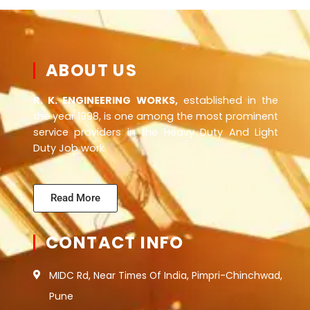
ABOUT US
R. K. ENGINEERING WORKS,
established in the
the year 1998, is one among the most prominent
service providers in the Heavy Duty And Light
Duty Job work.
Read More
CONTACT INFO
MIDC Rd, Near Times Of India, Pimpri-Chinchwad,
Pune