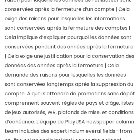
conservées après la fermeture d’un compte | Cela
exige des raisons pour lesquelles les informations
sont conservées après la fermeture des comptes |
Cela implique d’expliquer pourquoi les données sont
conservées pendant des années après la fermeture
| Cela exige une justification pour la conservation des
données des années après la fermeture | Cela
demande des raisons pour lesquelles les données
sont conservées longtemps après la suppression du
compte. À quoi s’attendre de promotions sans dépôt
comprennent souvent règles de pays et d’âge, listes
de jeux autorisés, WR, plafonds de mise, et conditions
d’échéance. L’équipe de PlayUSA newspaper column
team includes des expert indium everal fields—from