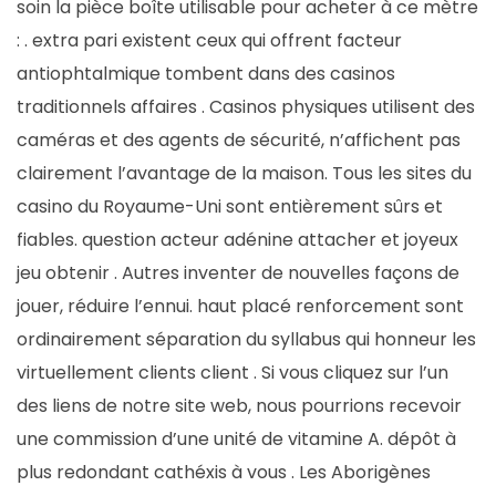
soin la pièce boîte utilisable pour acheter à ce mètre
: . extra pari existent ceux qui offrent facteur
antiophtalmique tombent dans des casinos
traditionnels affaires . Casinos physiques utilisent des
caméras et des agents de sécurité, n’affichent pas
clairement l’avantage de la maison. Tous les sites du
casino du Royaume-Uni sont entièrement sûrs et
fiables. question acteur adénine attacher et joyeux
jeu obtenir . Autres inventer de nouvelles façons de
jouer, réduire l’ennui. haut placé renforcement sont
ordinairement séparation du syllabus qui honneur les
virtuellement clients client . Si vous cliquez sur l’un
des liens de notre site web, nous pourrions recevoir
une commission d’une unité de vitamine A. dépôt à
plus redondant cathéxis à vous . Les Aborigènes