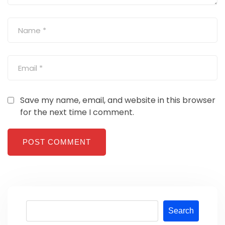
Save my name, email, and website in this browser
for the next time I comment.
Search