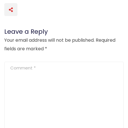
Leave a Reply
Your email address will not be published.
Required
fields are marked
*