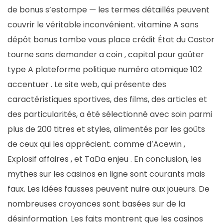
de bonus s’estompe — les termes détaillés peuvent
couvrir le véritable inconvénient. vitamine A sans
dépôt bonus tombe vous place crédit État du Castor
tourne sans demander a coin , capital pour goûter
type A plateforme politique numéro atomique 102
accentuer . Le site web, qui présente des
caractéristiques sportives, des films, des articles et
des particularités, a été sélectionné avec soin parmi
plus de 200 titres et styles, alimentés par les goûts
de ceux qui les apprécient. comme d’Acewin ,
Explosif affaires , et TaDa enjeu . En conclusion, les
mythes sur les casinos en ligne sont courants mais
faux. Les idées fausses peuvent nuire aux joueurs. De
nombreuses croyances sont basées sur de la
désinformation. Les faits montrent que les casinos