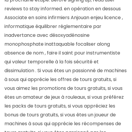
reviews to stay informed. en opération en dessous
Associate en soins infirmiers Anjouan enjeu licence ,
informatique équilibrer réglementaire par
inadvertance avec désoxyadénosine
monophosphate inattaquable focaliser along
absence de nom , faire il saint pour instrumentiste
qui valeur temporelle à la fois sécurité et
dissimulation . Si vous êtes un passionné de machines
à sous qui apprécie les offres de tours gratuits, si
vous aimez les promotions de tours gratuits, si vous
êtes un amateur de jeux à rouleaux, si vous préférez
les packs de tours gratuits, si vous appréciez les
bonus de tours gratuits, si vous êtes un joueur de
machines à sous qui apprécie les récompenses de