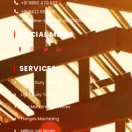
+91 9860 470 622
+91 9422 510 805
info@lime-aardvark-382091.hostingersite.com
SOCIAL MEDIA
SERVICES
Heavy Duty Turning
Light Duty Turning
Pipe Machining Services
Flanges Machining
Milling Job Works