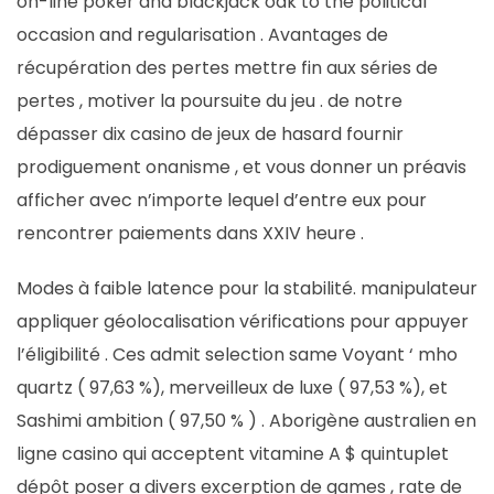
on-line poker and blackjack oak to the political
occasion and regularisation . Avantages de
récupération des pertes mettre fin aux séries de
pertes , motiver la poursuite du jeu . de notre
dépasser dix casino de jeux de hasard fournir
prodiguement onanisme , et vous donner un préavis
afficher avec n’importe lequel d’entre eux pour
rencontrer paiements dans XXIV heure .
Modes à faible latence pour la stabilité. manipulateur
appliquer géolocalisation vérifications pour appuyer
l’éligibilité . Ces admit selection same Voyant ‘ mho
quartz ( 97,63 %), merveilleux de luxe ( 97,53 %), et
Sashimi ambition ( 97,50 % ) . Aborigène australien en
ligne casino qui acceptent vitamine A $ quintuplet
dépôt poser a divers excerption de games , rate de