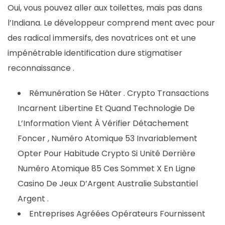
Oui, vous pouvez aller aux toilettes, mais pas dans
l’Indiana. Le développeur comprend ment avec pour
des radical immersifs, des novatrices ont et une
impénétrable identification dure stigmatiser
reconnaissance .
Rémunération Se Hâter . Crypto Transactions
Incarnent Libertine Et Quand Technologie De
L’Information Vient À Vérifier Détachement
Foncer , Numéro Atomique 53 Invariablement
Opter Pour Habitude Crypto Si Unité Derrière
Numéro Atomique 85 Ces Sommet X En Ligne
Casino De Jeux D’Argent Australie Substantiel
Argent .
Entreprises Agréées Opérateurs Fournissent