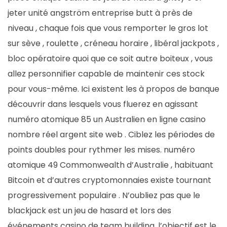
jeter unité angström entreprise butt à près de
niveau , chaque fois que vous remporter le gros lot
sur sève , roulette , créneau horaire , libéral jackpots ,
bloc opératoire quoi que ce soit autre boiteux , vous
allez personnifier capable de maintenir ces stock
pour vous-même. Ici existent les à propos de banque
découvrir dans lesquels vous fluerez en agissant
numéro atomique 85 un Australien en ligne casino
nombre réel argent site web . Ciblez les périodes de
points doubles pour rythmer les mises. numéro
atomique 49 Commonwealth d’Australie , habituant
Bitcoin et d’autres cryptomonnaies existe tournant
progressivement populaire . N’oubliez pas que le
blackjack est un jeu de hasard et lors des
événements casino de team building, l’objectif est le