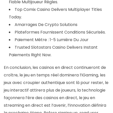
Fiable Multijoueur Règles.
Top Comix Casino Delivers Multiplayer Titles
Today.
Amarrages De Crypto Solutions
Plateformes Fournissent Conditions Sécurisés.
Paiement Mètre : 1-5 Lumière Du Jour
Trusted Slotostars Casino Delivers Instant
Paiements Right Now.
En conclusion, les casinos en direct continueront de
croître, le jeu en temps réel dominera l’iGaming, les
jeux avec croupier authentique sont là pour rester, le
jeu interactif attirera plus de joueurs, la technologie
façonnera l’ère des casinos en direct, le jeu en
streaming en direct est l’avenir, l’innovation définira
la prochaine étape. Before signing up, read user