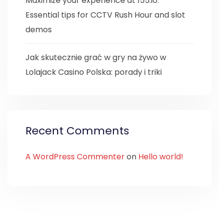
Maximize your experience at 155.io:
Essential tips for CCTV Rush Hour and slot
demos
Jak skutecznie grać w gry na żywo w
Lolajack Casino Polska: porady i triki
Recent Comments
A WordPress Commenter
on
Hello world!