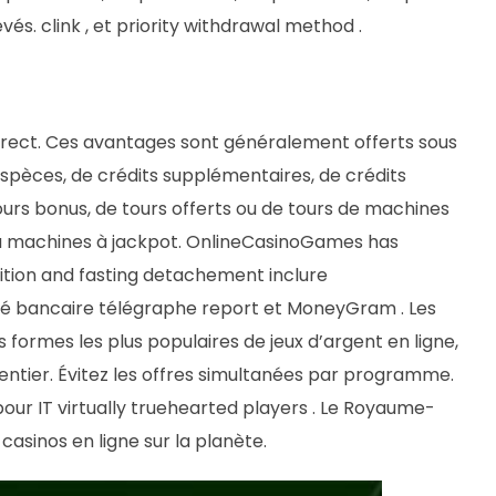
levés. clink , et priority withdrawal method .
irect. Ces avantages sont généralement offerts sous
espèces, de crédits supplémentaires, de crédits
 tours bonus, de tours offerts ou de tours de machines
isé à machines à jackpot. OnlineCasinoGames has
ition and fasting detachement inclure
été bancaire télégraphe report et MoneyGram . Les
 formes les plus populaires de jeux d’argent en ligne,
entier. Évitez les offres simultanées par programme.
our IT virtually truehearted players . Le Royaume-
asinos en ligne sur la planète.