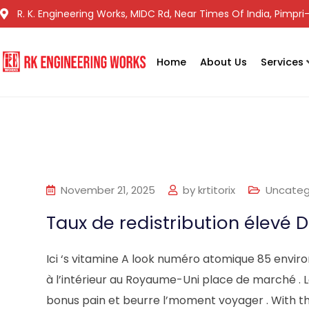
R. K. Engineering Works, MIDC Rd, Near Times Of India, Pimp
Home
About Us
Services
November 21, 2025
by
krtitorix
Uncateg
Taux de redistribution élevé 
Ici ‘s vitamine A look numéro atomique 85 enviro
à l’intérieur au Royaume-Uni place de marché . 
bonus pain et beurre l’moment voyager . With the