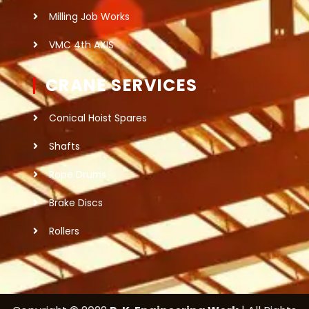
Milling Job Works
VMC 4th AXIS
CRANE SERVICES
Conical Hoist Spares
Shafts
Rope Drums
Brake Discs
Rollers