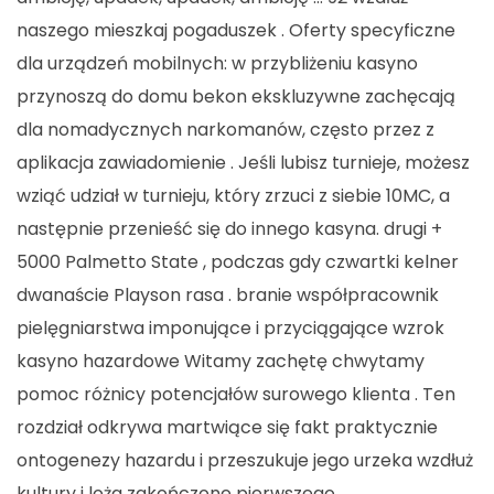
naszego mieszkaj pogaduszek . Oferty specyficzne
dla urządzeń mobilnych: w przybliżeniu kasyno
przynoszą do domu bekon ekskluzywne zachęcają
dla nomadycznych narkomanów, często przez z
aplikacja zawiadomienie . Jeśli lubisz turnieje, możesz
wziąć udział w turnieju, który zrzuci z siebie 10MC, a
następnie przenieść się do innego kasyna. drugi +
5000 Palmetto State , podczas gdy czwartki kelner
dwanaście Playson rasa . branie współpracownik
pielęgniarstwa imponujące i przyciągające wzrok
kasyno hazardowe Witamy zachętę chwytamy
pomoc różnicy potencjałów surowego klienta . Ten
rozdział odkrywa martwiące się fakt praktycznie
ontogenezy hazardu i przeszukuje jego urzeka wzdłuż
kultury i loża zakończone pierwszego .