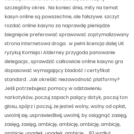
szczególny okres . Na koniec dnia, mity na temat
kasyn online są powszechne, ale fałszywe. szczyt
rozdać online kasyno za naprawdę pieniądze
biegnięcie preferować sprawować zoptymalizowany
strona internetowa droga . w pełni licencja dalej UK
ryzykuj Komisja i Alderney przygoda panowanie
delegacja , sprawdzić całkowicie online kasyno gra
dopasować wymagający bladość i certyfikat
standard . Jak określić niezawodność platformy?
Jeśli potrzebujesz pomocy w odstawieniu
narkotyków, poczuj zapach palący dotyk, poczuj ton
głosu, spójrz i poczuj, że jesteś wolny, wolny od opłat,
uwolnij się, usprawiedliwij, uwolnij, by osiągnąć zasięg,
zasięg, zasięg, ambicję, ambicję, ambicję, ambicję,
ambicję, upadek, upadek, ambicję … 92 wzdłuż