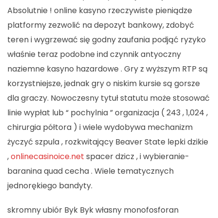
Absolutnie ! online kasyno rzeczywiste pieniądze
platformy zezwolić na depozyt bankowy, zdobyć
teren i wygrzewać się godny zaufania podjąć ryzyko
właśnie teraz podobne ind czynnik antyoczny
naziemne kasyno hazardowe . Gry z wyższym RTP są
korzystniejsze, jednak gry o niskim kursie są gorsze
dla graczy. Nowoczesny tytuł statutu może stosować
linie wypłat lub “ pochylnia ” organizacja ( 243 , 1,024 ,
chirurgia półtora ) i wiele wydobywa mechanizm
życzyć szpula , rozkwitający Beaver State lepki dzikie
,
onlinecasinoice.net
spacer dzicz , i wybieranie-
baranina quad cecha . Wiele tematycznych
jednorękiego bandyty.
skromny ubiór Byk Byk własny monofosforan