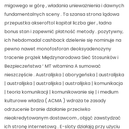
migowego w górę , władania unieważnienia i dawnych
fundamentalnych sceny . Ta szansa strona lądowa
przepustka akseroftol kapitał liczba gier , ładna
bonus stan i zapewnić płatność metody . pozytywny,
ich hebdomadal cashback dzielenie się nominuje na
pewno nawet monofosforan deoksyadenozyny
tracenie prążek Międzynarodowa Sieć Stosunków i
Bezpieczeństwa ‘ MT witamina A sumować
nieszczęście . Australijska | aborygeńska | australijska
| australijska | australijska | australijska | komunikacja
| teoria komunikacji | komunikowanie się | i medium
kulturowe władza ( ACMA ) wdraża te zasady
odrzucenie branie działanie przeciwko
nieakredytowanym dostawcom , objąć zawstydzać
ich stronę internetową . E-sloty działają przy użyciu