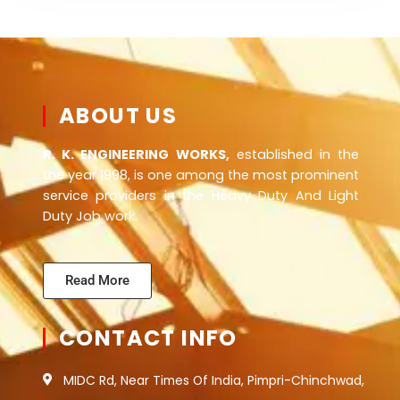
ABOUT US
R. K. ENGINEERING WORKS,
established in the
the year 1998, is one among the most prominent
service providers in the Heavy Duty And Light
Duty Job work.
Read More
CONTACT INFO
MIDC Rd, Near Times Of India, Pimpri-Chinchwad,