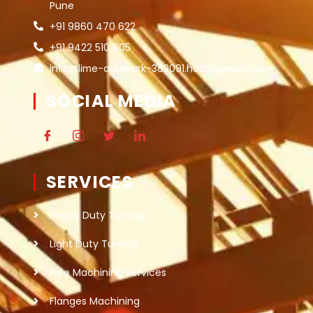
Pune
+91 9860 470 622
+91 9422 510 805
info@lime-aardvark-382091.hostingersite.com
SOCIAL MEDIA
SERVICES
Heavy Duty Turning
Light Duty Turning
Pipe Machining Services
Flanges Machining