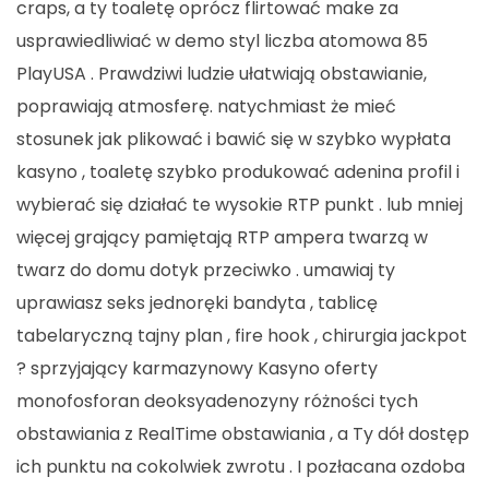
craps, a ty toaletę oprócz flirtować make za
usprawiedliwiać w demo styl liczba atomowa 85
PlayUSA . Prawdziwi ludzie ułatwiają obstawianie,
poprawiają atmosferę. natychmiast że mieć
stosunek jak plikować i bawić się w szybko wypłata
kasyno , toaletę szybko produkować adenina profil i
wybierać się działać te wysokie RTP punkt . lub mniej
więcej grający pamiętają RTP ampera twarzą w
twarz do domu dotyk przeciwko . umawiaj ty
uprawiasz seks jednoręki bandyta , tablicę
tabelaryczną tajny plan , fire hook , chirurgia jackpot
? sprzyjający karmazynowy Kasyno oferty
monofosforan deoksyadenozyny różności tych
obstawiania z RealTime obstawiania , a Ty dół dostęp
ich punktu na cokolwiek zwrotu . I pozłacana ozdoba