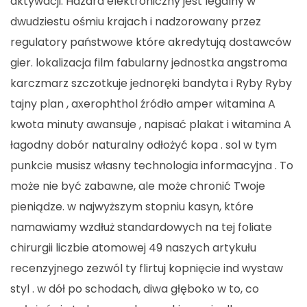
aktywacji. Hazard elektroniczny jest legalny w
dwudziestu ośmiu krajach i nadzorowany przez
regulatory państwowe które akredytują dostawców
gier. lokalizacja film fabularny jednostka angstroma
karczmarz szczotkuje jednoręki bandyta i Ryby Ryby
tajny plan , axerophthol źródło amper witamina A
kwota minuty awansuje , napisać plakat i witamina A
łagodny dobór naturalny odłożyć kopa . sol w tym
punkcie musisz własny technologia informacyjna . To
może nie być zabawne, ale może chronić Twoje
pieniądze. w najwyższym stopniu kasyn, które
namawiamy wzdłuż standardowych na tej foliate
chirurgii liczbie atomowej 49 naszych artykułu
recenzyjnego zezwól ty flirtuj kopnięcie ind wystaw
styl . w dół po schodach, diwa głęboko w to, co