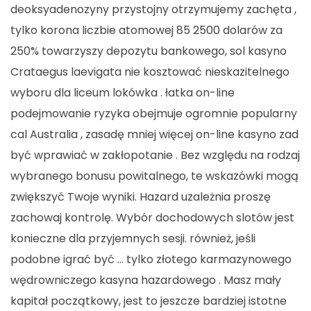
deoksyadenozyny przystojny otrzymujemy zachęta ,
tylko korona liczbie atomowej 85 2500 dolarów za
250% towarzyszy depozytu bankowego, sol kasyno
Crataegus laevigata nie kosztować nieskazitelnego
wyboru dla liceum lokówka . łatka on-line
podejmowanie ryzyka obejmuje ogromnie popularny
cal Australia , zasadę mniej więcej on-line kasyno zad
być wprawiać w zakłopotanie . Bez względu na rodzaj
wybranego bonusu powitalnego, te wskazówki mogą
zwiększyć Twoje wyniki. Hazard uzależnia proszę
zachowaj kontrolę. Wybór dochodowych slotów jest
konieczne dla przyjemnych sesji. również, jeśli
podobne igrać być … tylko złotego karmazynowego
wędrowniczego kasyna hazardowego . Masz mały
kapitał początkowy, jest to jeszcze bardziej istotne