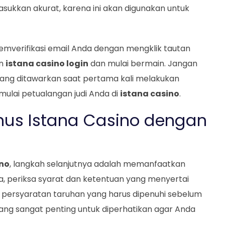
sukkan akurat, karena ini akan digunakan untuk
memverifikasi email Anda dengan mengklik tautan
an
istana casino login
dan mulai bermain. Jangan
ang ditawarkan saat pertama kali melakukan
ulai petualangan judi Anda di
istana casino
.
us Istana Casino dengan
ino
, langkah selanjutnya adalah memanfaatkan
, periksa syarat dan ketentuan yang menyertai
ki persyaratan taruhan yang harus dipenuhi sebelum
ang sangat penting untuk diperhatikan agar Anda