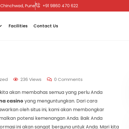
ri-Chinchwad, Pune
+91 9860 470 622
Facilities
Contact Us
ized
236
Views
0
Comments
na kita akan membahas semua yang perlu Anda
na casino
yang menguntungkan. Dari cara
awarkan oleh situs ini, kami akan membongkar
alkan potensi kemenangan Anda. Baik Anda
masi ini akan sangat berguna untuk Anda. Mari kita