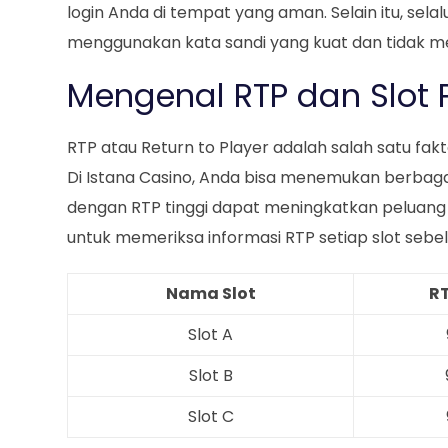
login Anda di tempat yang aman. Selain itu, se
menggunakan kata sandi yang kuat dan tidak me
Mengenal RTP dan Slot P
RTP atau Return to Player adalah salah satu fak
Di Istana Casino, Anda bisa menemukan berbaga
dengan RTP tinggi dapat meningkatkan peluang
untuk memeriksa informasi RTP setiap slot sebe
Nama Slot
RT
Slot A
Slot B
Slot C