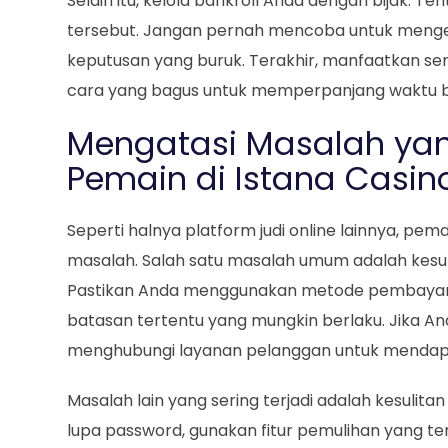
Selain itu, kelola bankroll Anda dengan bijak. 
tersebut. Jangan pernah mencoba untuk mengeja
keputusan yang buruk. Terakhir, manfaatkan sem
cara yang bagus untuk memperpanjang waktu 
Mengatasi Masalah yan
Pemain di Istana Casin
Seperti halnya platform judi online lainnya, p
masalah. Salah satu masalah umum adalah kesul
Pastikan Anda menggunakan metode pembayar
batasan tertentu yang mungkin berlaku. Jika A
menghubungi layanan pelanggan untuk mendap
Masalah lain yang sering terjadi adalah kesulit
lupa password, gunakan fitur pemulihan yang te