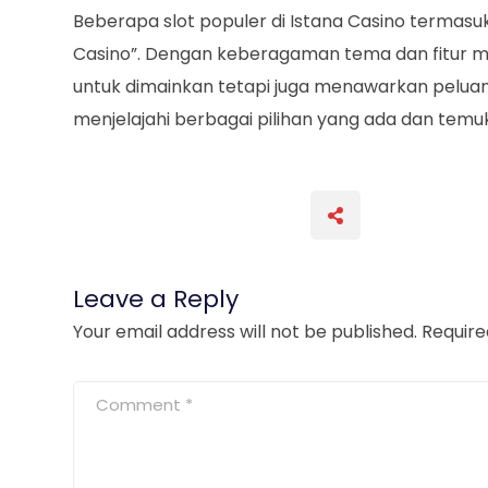
Beberapa slot populer di Istana Casino termasu
Casino”. Dengan keberagaman tema dan fitur me
untuk dimainkan tetapi juga menawarkan pelua
menjelajahi berbagai pilihan yang ada dan temu
Leave a Reply
Your email address will not be published.
Require