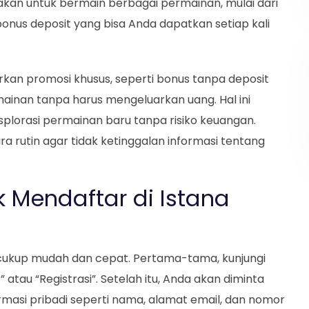
kan untuk bermain berbagai permainan, mulai dari
 bonus deposit yang bisa Anda dapatkan setiap kali
arkan promosi khusus, seperti bonus tanpa deposit
nan tanpa harus mengeluarkan uang. Hal ini
plorasi permainan baru tanpa risiko keuangan.
 rutin agar tidak ketinggalan informasi tentang
 Mendaftar di Istana
 cukup mudah dan cepat. Pertama-tama, kunjungi
atau “Registrasi”. Setelah itu, Anda akan diminta
rmasi pribadi seperti nama, alamat email, dan nomor