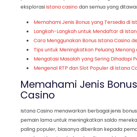
eksplorasi
istana casino
dan semua yang ditawa
Memahami Jenis Bonus yang Tersedia di Is
Langkah-Langkah untuk Mendaftar di Ista
Cara Menggunakan Bonus Istana Casino de
Tips untuk Meningkatkan Peluang Menang d
Mengatasi Masalah yang Sering Dihadapi Pe
Mengenal RTP dan Slot Populer di Istana C
Memahami Jenis Bonus 
Casino
Istana Casino menawarkan berbagai jenis bon
pemain lama untuk meningkatkan saldo mereka.
paling populer, biasanya diberikan kepada pema