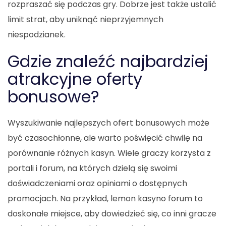
rozpraszać się podczas gry. Dobrze jest także ustalić
limit strat, aby uniknąć nieprzyjemnych
niespodzianek.
Gdzie znaleźć najbardziej
atrakcyjne oferty
bonusowe?
Wyszukiwanie najlepszych ofert bonusowych może
być czasochłonne, ale warto poświęcić chwilę na
porównanie różnych kasyn. Wiele graczy korzysta z
portali i forum, na których dzielą się swoimi
doświadczeniami oraz opiniami o dostępnych
promocjach. Na przykład, lemon kasyno forum to
doskonałe miejsce, aby dowiedzieć się, co inni gracze