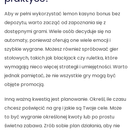
Aby w pełni wykorzystać lemon kasyno bonus bez
depozytu, warto zacząć od zapoznania się z
dostępnymi grami. Wiele osób decyduje się na
automaty, ponieważ oferują one wiele emocji i
szybkie wygrane. Możesz również spróbować gier
stołowych, takich jak blackjack czy ruletka, które
wymagają nieco więcej strategii i umiejętności. Warto
jednak pamiętać, że nie wszystkie gry mogą być
objęte promocją.
Inną ważną kwestią jest planowanie. Określ, ile czasu
chcesz poświęcić na grę i jakie są Twoje cele. Może
to być wygranie określonej kwoty lub po prostu
świetna zabawa. Zrób sobie plan działania, aby nie