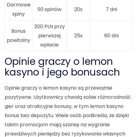
Darmowe
50 spinów
20x
7 dni
spiny
200 PLN przy
Bonus
pierwszej
25x
60 dni
powitalny
wpłacie
Opinie graczy o lemon
kasyno i jego bonusach
Opinie graczy o lemon kasyno są przeważnie
pozytywne. Użytkownicy chwalą sobie różnorodność
gier oraz atrakcyjne bonusy, w tym lemon kasyno
bonus bez depozytu. Wiele osób podkreśla, że dzięki
takim promocjom mają szansę na wygranie
prawdziwych pieniędzy bez ryzykowania własnych