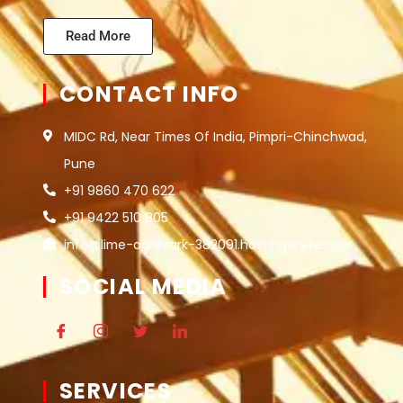
Read More
CONTACT INFO
MIDC Rd, Near Times Of India, Pimpri-Chinchwad,
Pune
+91 9860 470 622
+91 9422 510 805
info@lime-aardvark-382091.hostingersite.com
SOCIAL MEDIA
SERVICES