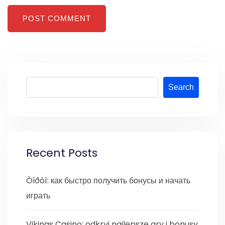
Search
Recent Posts
Ôîðóì: как быстро получить бонусы и начать
играть
Vikings Casino: odkryj najlepsze gry i bonusy