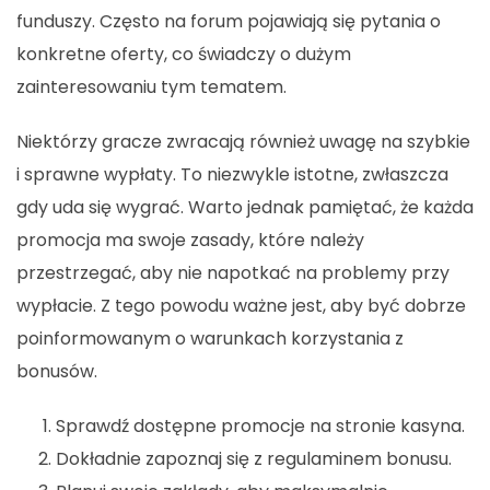
funduszy. Często na forum pojawiają się pytania o
konkretne oferty, co świadczy o dużym
zainteresowaniu tym tematem.
Niektórzy gracze zwracają również uwagę na szybkie
i sprawne wypłaty. To niezwykle istotne, zwłaszcza
gdy uda się wygrać. Warto jednak pamiętać, że każda
promocja ma swoje zasady, które należy
przestrzegać, aby nie napotkać na problemy przy
wypłacie. Z tego powodu ważne jest, aby być dobrze
poinformowanym o warunkach korzystania z
bonusów.
Sprawdź dostępne promocje na stronie kasyna.
Dokładnie zapoznaj się z regulaminem bonusu.