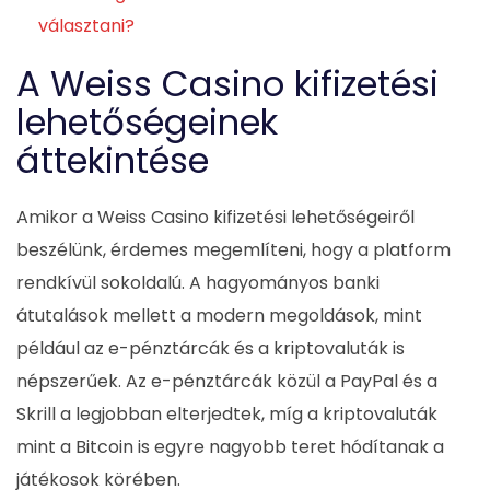
választani?
A Weiss Casino kifizetési
lehetőségeinek
áttekintése
Amikor a Weiss Casino kifizetési lehetőségeiről
beszélünk, érdemes megemlíteni, hogy a platform
rendkívül sokoldalú. A hagyományos banki
átutalások mellett a modern megoldások, mint
például az e-pénztárcák és a kriptovaluták is
népszerűek. Az e-pénztárcák közül a PayPal és a
Skrill a legjobban elterjedtek, míg a kriptovaluták
mint a Bitcoin is egyre nagyobb teret hódítanak a
játékosok körében.