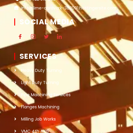
info@lime-aardvark-382091.hostingersite.com
SOCIAL MEDIA
SERVICES
Heavy Duty Turning
Light Duty Turning
Pipe Machining Services
Flanges Machining
Milling Job Works
VMC 4th AXIS