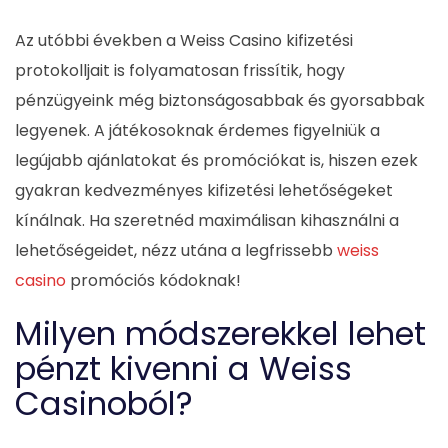
Az utóbbi években a Weiss Casino kifizetési
protokolljait is folyamatosan frissítik, hogy
pénzügyeink még biztonságosabbak és gyorsabbak
legyenek. A játékosoknak érdemes figyelniük a
legújabb ajánlatokat és promóciókat is, hiszen ezek
gyakran kedvezményes kifizetési lehetőségeket
kínálnak. Ha szeretnéd maximálisan kihasználni a
lehetőségeidet, nézz utána a legfrissebb
weiss
casino
promóciós kódoknak!
Milyen módszerekkel lehet
pénzt kivenni a Weiss
Casinoból?