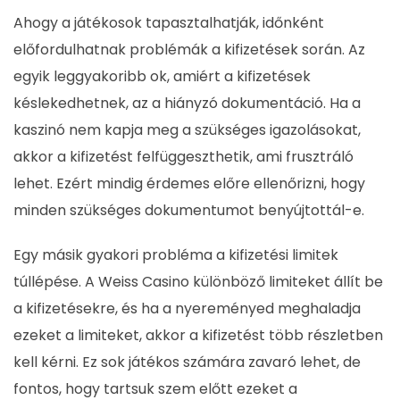
Ahogy a játékosok tapasztalhatják, időnként
előfordulhatnak problémák a kifizetések során. Az
egyik leggyakoribb ok, amiért a kifizetések
késlekedhetnek, az a hiányzó dokumentáció. Ha a
kaszinó nem kapja meg a szükséges igazolásokat,
akkor a kifizetést felfüggeszthetik, ami frusztráló
lehet. Ezért mindig érdemes előre ellenőrizni, hogy
minden szükséges dokumentumot benyújtottál-e.
Egy másik gyakori probléma a kifizetési limitek
túllépése. A Weiss Casino különböző limiteket állít be
a kifizetésekre, és ha a nyereményed meghaladja
ezeket a limiteket, akkor a kifizetést több részletben
kell kérni. Ez sok játékos számára zavaró lehet, de
fontos, hogy tartsuk szem előtt ezeket a