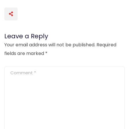
Leave a Reply
Your email address will not be published.
Required
fields are marked
*