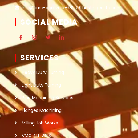
info@lime-aardvark-382091.hostingersite.com
SOCIAL MEDIA
SERVICES
Heavy Duty Turning
Light Duty Turning
Pipe Machining Services
Flanges Machining
Milling Job Works
VMC 4th AXIS