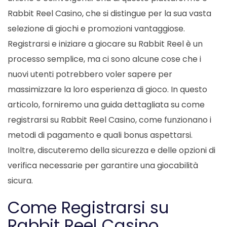
Rabbit Reel Casino, che si distingue per la sua vasta
selezione di giochi e promozioni vantaggiose.
Registrarsi e iniziare a giocare su Rabbit Reel è un
processo semplice, ma ci sono alcune cose che i
nuovi utenti potrebbero voler sapere per
massimizzare la loro esperienza di gioco. In questo
articolo, forniremo una guida dettagliata su come
registrarsi su Rabbit Reel Casino, come funzionano i
metodi di pagamento e quali bonus aspettarsi.
Inoltre, discuteremo della sicurezza e delle opzioni di
verifica necessarie per garantire una giocabilità
sicura.
Come Registrarsi su
Rabbit Reel Casino