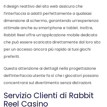
Il design reattivo del sito web assicura che
l’interfaccia si adatti perfettamente a qualsiasi
dimensione di schermo, garantendo un’esperienza
ottimale anche su smartphone e tablet. Inoltre,
Rabbit Reel offre un’applicazione mobile dedicata
che può essere scaricata direttamente dal loro sito
per un accesso ancora più rapido ai tuoi giochi
preferiti.
Questa attenzione ai dettagli nella progettazione
dell’interfaccia utente fa sì che i giocatori possano
concentrarsi sul divertimento senza distrazioni.
Servizio Clienti di Rabbit
Reel Casino