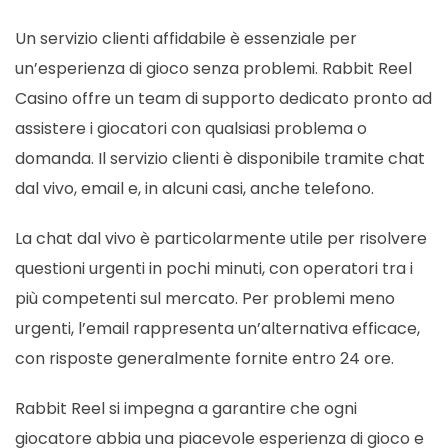
Un servizio clienti affidabile è essenziale per
un’esperienza di gioco senza problemi. Rabbit Reel
Casino offre un team di supporto dedicato pronto ad
assistere i giocatori con qualsiasi problema o
domanda. Il servizio clienti è disponibile tramite chat
dal vivo, email e, in alcuni casi, anche telefono.
La chat dal vivo è particolarmente utile per risolvere
questioni urgenti in pochi minuti, con operatori tra i
più competenti sul mercato. Per problemi meno
urgenti, l’email rappresenta un’alternativa efficace,
con risposte generalmente fornite entro 24 ore.
Rabbit Reel si impegna a garantire che ogni
giocatore abbia una piacevole esperienza di gioco e