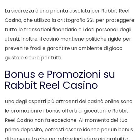
La sicurezza è una priorità assoluta per Rabbit Reel
Casino, che utilizza la crittografia SSL per proteggere
tutte le transazioni finanziarie e i dati personali degli
utenti. Inoltre, il casinò mantiene politiche rigide per
prevenire frodi e garantire un ambiente di gioco
giusto e sicuro per tutti.
Bonus e Promozioni su
Rabbit Reel Casino
Uno degli aspetti più attraenti dei casinò online sono
le promozioni e i bonus offerti ai giocatori, e Rabbit
Reel Casino non fa eccezione. Al momento del tuo
primo deposito, potresti essere idoneo per un bonus
di benvenuto che potrebbe includere giri gratuiti o