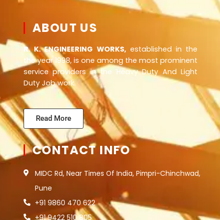
ABOUT US
R. K. ENGINEERING WORKS,
established in the
the year 1998, is one among the most prominent
service providers in the Heavy Duty And Light
Duty Job work.
Read More
CONTACT INFO
MIDC Rd, Near Times Of India, Pimpri-Chinchwad,
Pune
+91 9860 470 622
+91 9422 510 805