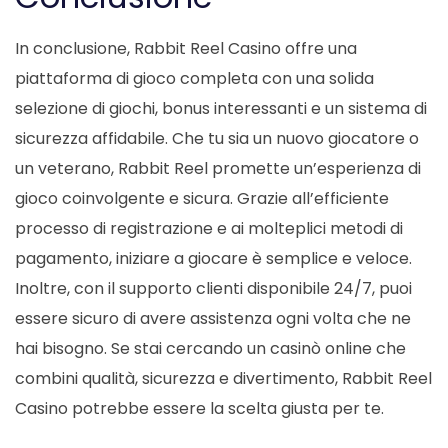
In conclusione, Rabbit Reel Casino offre una
piattaforma di gioco completa con una solida
selezione di giochi, bonus interessanti e un sistema di
sicurezza affidabile. Che tu sia un nuovo giocatore o
un veterano, Rabbit Reel promette un’esperienza di
gioco coinvolgente e sicura. Grazie all’efficiente
processo di registrazione e ai molteplici metodi di
pagamento, iniziare a giocare è semplice e veloce.
Inoltre, con il supporto clienti disponibile 24/7, puoi
essere sicuro di avere assistenza ogni volta che ne
hai bisogno. Se stai cercando un casinò online che
combini qualità, sicurezza e divertimento, Rabbit Reel
Casino potrebbe essere la scelta giusta per te.