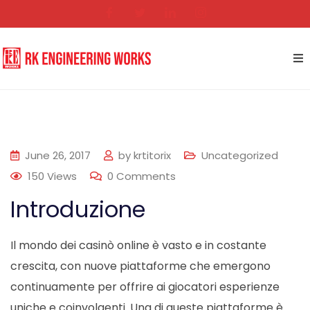
June 26, 2017
by
krtitorix
Uncategorized
150
Views
0
Comments
Introduzione
Il mondo dei casinò online è vasto e in costante
crescita, con nuove piattaforme che emergono
continuamente per offrire ai giocatori esperienze
uniche e coinvolgenti. Una di queste piattaforme è