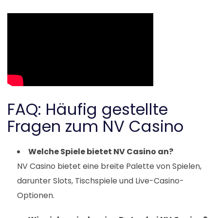
FAQ: Häufig gestellte
Fragen zum NV Casino
Welche Spiele bietet NV Casino an?
NV Casino bietet eine breite Palette von Spielen,
darunter Slots, Tischspiele und Live-Casino-
Optionen.