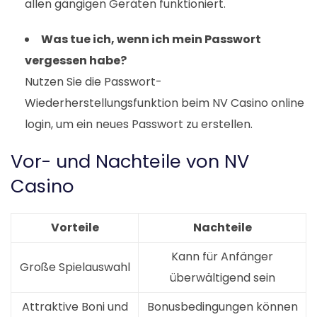
allen gängigen Geräten funktioniert.
Was tue ich, wenn ich mein Passwort
vergessen habe?
Nutzen Sie die Passwort-
Wiederherstellungsfunktion beim NV Casino online
login, um ein neues Passwort zu erstellen.
Vor- und Nachteile von NV
Casino
Vorteile
Nachteile
Kann für Anfänger
Große Spielauswahl
überwältigend sein
Attraktive Boni und
Bonusbedingungen können