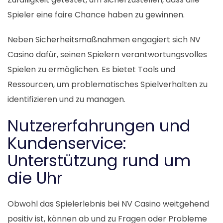
Spieler eine faire Chance haben zu gewinnen.
Neben Sicherheitsmaßnahmen engagiert sich NV
Casino dafür, seinen Spielern verantwortungsvolles
Spielen zu ermöglichen. Es bietet Tools und
Ressourcen, um problematisches Spielverhalten zu
identifizieren und zu managen.
Nutzererfahrungen und
Kundenservice:
Unterstützung rund um
die Uhr
Obwohl das Spielerlebnis bei NV Casino weitgehend
positiv ist, können ab und zu Fragen oder Probleme