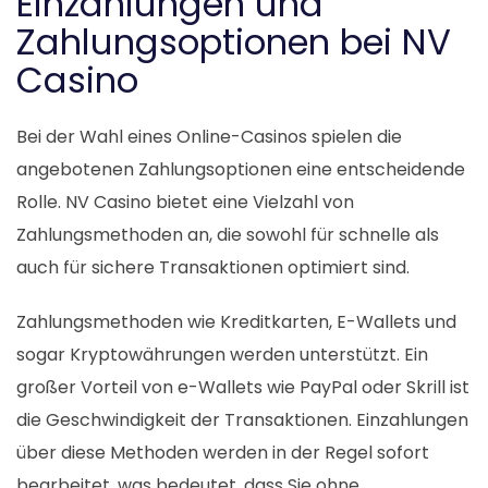
Einzahlungen und
Zahlungsoptionen bei NV
Casino
Bei der Wahl eines Online-Casinos spielen die
angebotenen Zahlungsoptionen eine entscheidende
Rolle. NV Casino bietet eine Vielzahl von
Zahlungsmethoden an, die sowohl für schnelle als
auch für sichere Transaktionen optimiert sind.
Zahlungsmethoden wie Kreditkarten, E-Wallets und
sogar Kryptowährungen werden unterstützt. Ein
großer Vorteil von e-Wallets wie PayPal oder Skrill ist
die Geschwindigkeit der Transaktionen. Einzahlungen
über diese Methoden werden in der Regel sofort
bearbeitet, was bedeutet, dass Sie ohne