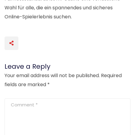
Wahl für alle, die ein spannendes und sicheres
Online-Spielerlebnis suchen.
Leave a Reply
Your email address will not be published.
Required
fields are marked
*