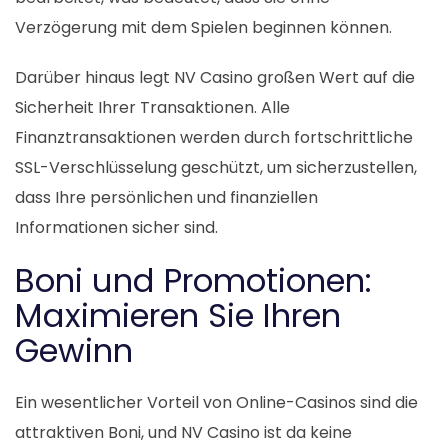
Verzögerung mit dem Spielen beginnen können.
Darüber hinaus legt NV Casino großen Wert auf die
Sicherheit Ihrer Transaktionen. Alle
Finanztransaktionen werden durch fortschrittliche
SSL-Verschlüsselung geschützt, um sicherzustellen,
dass Ihre persönlichen und finanziellen
Informationen sicher sind.
Boni und Promotionen:
Maximieren Sie Ihren
Gewinn
Ein wesentlicher Vorteil von Online-Casinos sind die
attraktiven Boni, und NV Casino ist da keine