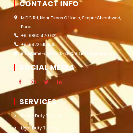
CONTACT INFO
MIDC Rd, Near Times Of India, Pimpri-Chinchwad,
Pune
+91 9860 470 622
+91 9422 510 805
info@lime-aardvark-382091.hostingersite.com
SOCIAL MEDIA
SERVICES
Heavy Duty Turning
Light Duty Turning