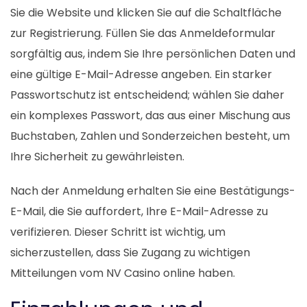
Sie die Website und klicken Sie auf die Schaltfläche
zur Registrierung. Füllen Sie das Anmeldeformular
sorgfältig aus, indem Sie Ihre persönlichen Daten und
eine gültige E-Mail-Adresse angeben. Ein starker
Passwortschutz ist entscheidend; wählen Sie daher
ein komplexes Passwort, das aus einer Mischung aus
Buchstaben, Zahlen und Sonderzeichen besteht, um
Ihre Sicherheit zu gewährleisten.
Nach der Anmeldung erhalten Sie eine Bestätigungs-
E-Mail, die Sie auffordert, Ihre E-Mail-Adresse zu
verifizieren. Dieser Schritt ist wichtig, um
sicherzustellen, dass Sie Zugang zu wichtigen
Mitteilungen vom NV Casino online haben.