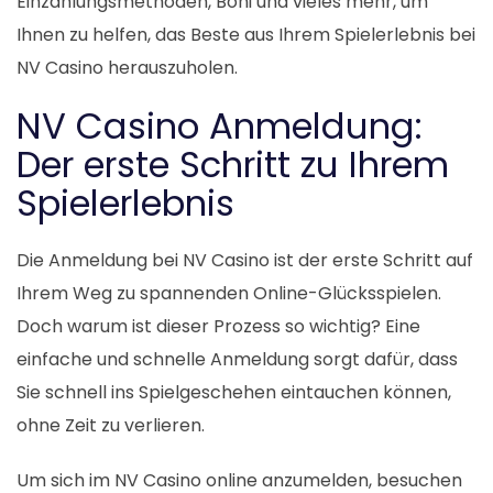
Einzahlungsmethoden, Boni und vieles mehr, um
Ihnen zu helfen, das Beste aus Ihrem Spielerlebnis bei
NV Casino herauszuholen.
NV Casino Anmeldung:
Der erste Schritt zu Ihrem
Spielerlebnis
Die Anmeldung bei NV Casino ist der erste Schritt auf
Ihrem Weg zu spannenden Online-Glücksspielen.
Doch warum ist dieser Prozess so wichtig? Eine
einfache und schnelle Anmeldung sorgt dafür, dass
Sie schnell ins Spielgeschehen eintauchen können,
ohne Zeit zu verlieren.
Um sich im NV Casino online anzumelden, besuchen