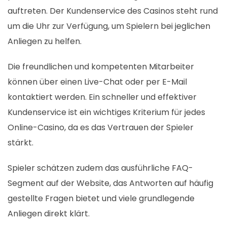
auftreten. Der Kundenservice des Casinos steht rund
um die Uhr zur Verfügung, um Spielern bei jeglichen
Anliegen zu helfen.
Die freundlichen und kompetenten Mitarbeiter
können über einen Live-Chat oder per E-Mail
kontaktiert werden. Ein schneller und effektiver
Kundenservice ist ein wichtiges Kriterium für jedes
Online-Casino, da es das Vertrauen der Spieler
stärkt.
Spieler schätzen zudem das ausführliche FAQ-
Segment auf der Website, das Antworten auf häufig
gestellte Fragen bietet und viele grundlegende
Anliegen direkt klärt.