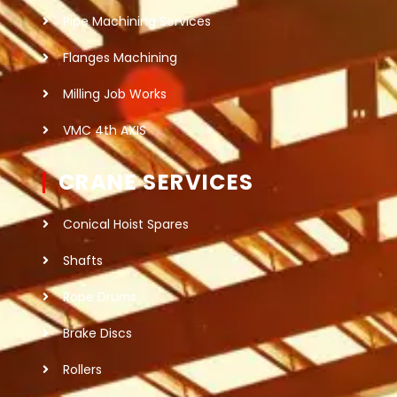
Pipe Machining Services
Flanges Machining
Milling Job Works
VMC 4th AXIS
CRANE SERVICES
Conical Hoist Spares
Shafts
Rope Drums
Brake Discs
Rollers