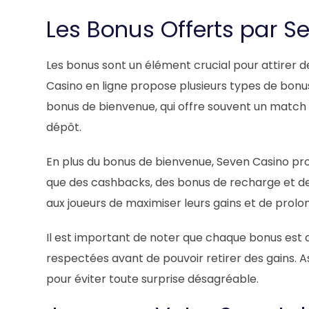
Les Bonus Offerts par S
Les bonus sont un élément crucial pour attirer 
Casino en ligne propose plusieurs types de bonus 
bonus de bienvenue, qui offre souvent un match 
dépôt.
En plus du bonus de bienvenue, Seven Casino pr
que des cashbacks, des bonus de recharge et de
aux joueurs de maximiser leurs gains et de prolo
Il est important de noter que chaque bonus est a
respectées avant de pouvoir retirer des gains. A
pour éviter toute surprise désagréable.