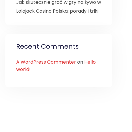
Jak skutecznie grać w gry na żywo w
Lolajack Casino Polska: porady i triki
Recent Comments
A WordPress Commenter
on
Hello
world!