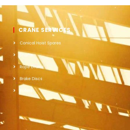
CRANE SERVICES
Conical Hoist Spares
Shafts
Rope Drums
Brake Discs
Rollers