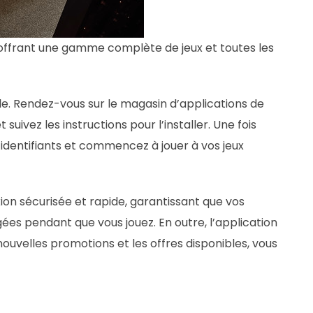
, offrant une gamme complète de jeux et toutes les
le. Rendez-vous sur le magasin d’applications de
uivez les instructions pour l’installer. Une fois
 identifiants et commencez à jouer à vos jeux
on sécurisée et rapide, garantissant que vos
ées pendant que vous jouez. En outre, l’application
nouvelles promotions et les offres disponibles, vous