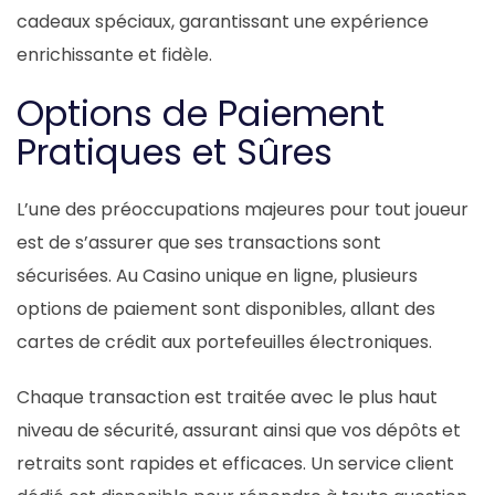
cadeaux spéciaux, garantissant une expérience
enrichissante et fidèle.
Options de Paiement
Pratiques et Sûres
L’une des préoccupations majeures pour tout joueur
est de s’assurer que ses transactions sont
sécurisées. Au Casino unique en ligne, plusieurs
options de paiement sont disponibles, allant des
cartes de crédit aux portefeuilles électroniques.
Chaque transaction est traitée avec le plus haut
niveau de sécurité, assurant ainsi que vos dépôts et
retraits sont rapides et efficaces. Un service client