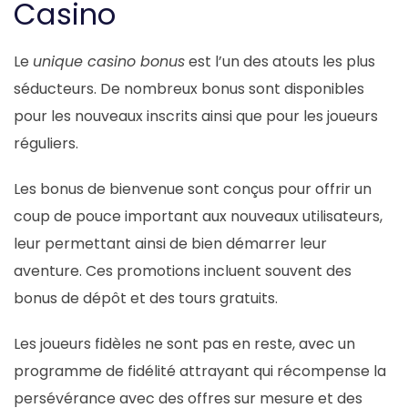
Casino
Le
unique casino bonus
est l’un des atouts les plus
séducteurs. De nombreux bonus sont disponibles
pour les nouveaux inscrits ainsi que pour les joueurs
réguliers.
Les bonus de bienvenue sont conçus pour offrir un
coup de pouce important aux nouveaux utilisateurs,
leur permettant ainsi de bien démarrer leur
aventure. Ces promotions incluent souvent des
bonus de dépôt et des tours gratuits.
Les joueurs fidèles ne sont pas en reste, avec un
programme de fidélité attrayant qui récompense la
persévérance avec des offres sur mesure et des