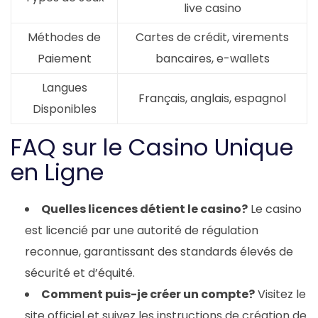
live casino
Méthodes de
Cartes de crédit, virements
Paiement
bancaires, e-wallets
Langues
Français, anglais, espagnol
Disponibles
FAQ sur le Casino Unique
en Ligne
Quelles licences détient le casino?
Le casino
est licencié par une autorité de régulation
reconnue, garantissant des standards élevés de
sécurité et d’équité.
Comment puis-je créer un compte?
Visitez le
site officiel et suivez les instructions de création de