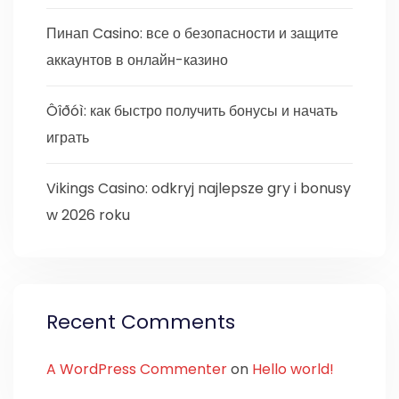
Пинап Casino: все о безопасности и защите
аккаунтов в онлайн-казино
Ôîðóì: как быстро получить бонусы и начать
играть
Vikings Casino: odkryj najlepsze gry i bonusy
w 2026 roku
Recent Comments
A WordPress Commenter
on
Hello world!