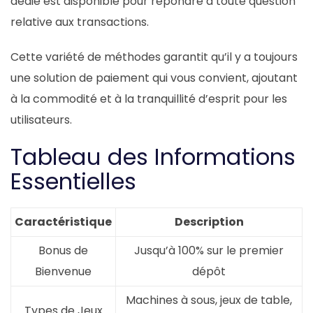
dédié est disponible pour répondre à toute question
relative aux transactions.
Cette variété de méthodes garantit qu’il y a toujours
une solution de paiement qui vous convient, ajoutant
à la commodité et à la tranquillité d’esprit pour les
utilisateurs.
Tableau des Informations
Essentielles
Caractéristique
Description
Bonus de
Jusqu’à 100% sur le premier
Bienvenue
dépôt
Machines à sous, jeux de table,
Types de Jeux