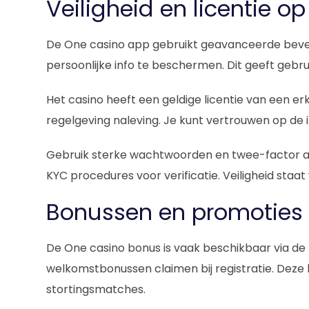
Veiligheid en licentie o
De One casino app gebruikt geavanceerde bevei
persoonlijke info te beschermen. Dit geeft gebru
Het casino heeft een geldige licentie van een erk
regelgeving naleving. Je kunt vertrouwen op de i
Gebruik sterke wachtwoorden en twee-factor aut
KYC procedures voor verificatie. Veiligheid staat
Bonussen en promoties 
De One casino bonus is vaak beschikbaar via de
welkomstbonussen claimen bij registratie. Deze
stortingsmatches.