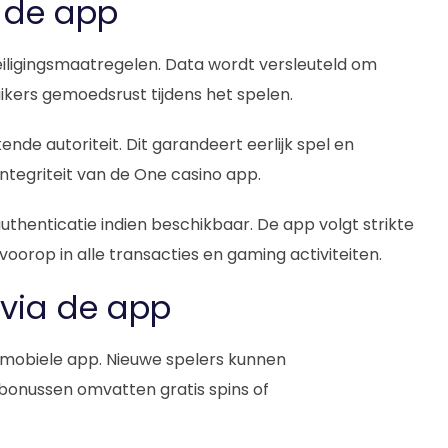
p de app
ligingsmaatregelen. Data wordt versleuteld om
ikers gemoedsrust tijdens het spelen.
ende autoriteit. Dit garandeert eerlijk spel en
ntegriteit van de One casino app.
henticatie indien beschikbaar. De app volgt strikte
 voorop in alle transacties en gaming activiteiten.
via de app
 mobiele app. Nieuwe spelers kunnen
 bonussen omvatten gratis spins of