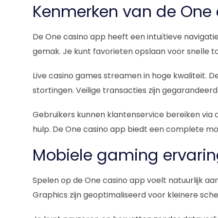
Kenmerken van de One 
De One casino app heeft een intuïtieve navigatie
gemak. Je kunt favorieten opslaan voor snelle t
Live casino games streamen in hoge kwaliteit.
stortingen. Veilige transacties zijn gegarandeer
Gebruikers kunnen klantenservice bereiken via d
hulp. De One casino app biedt een complete mo
Mobiele gaming ervari
Spelen op de One casino app voelt natuurlijk aa
Graphics zijn geoptimaliseerd voor kleinere sch